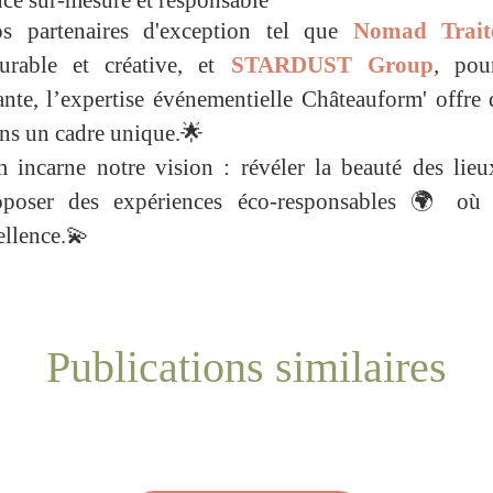
ce sur-mesure et responsable
partenaires d'exception tel que
Nomad Trait
urable et créative, et
STARDUST Group
, pou
ante, l’expertise événementielle Châteauform' offre
ans un cadre unique.🌟
incarne notre vision : révéler la beauté des lieu
roposer des expériences éco-responsables 🌍 où l
ellence.💫
Publications similaires
 l’École de la 2ᵉ Chance 🌱
ennent visibles