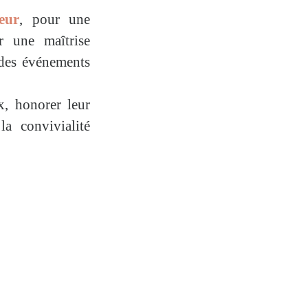
eur
, pour une
r une maîtrise
 des événements
x, honorer leur
a convivialité