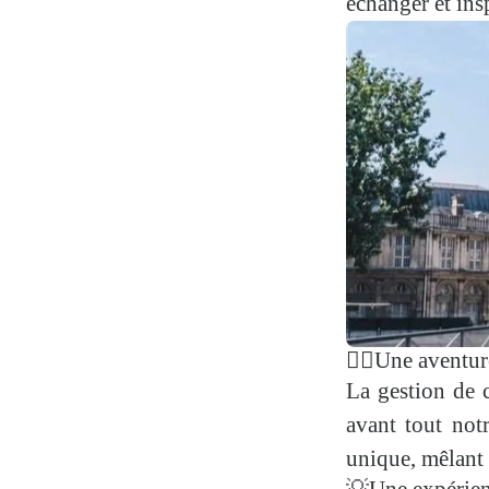
échanger et insp
👉🏽Une aventu
La gestion de c
avant tout not
unique, mêlant 