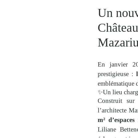
Un nouv
Château
Mazarium
En janvier 20
prestigieuse :
l
emblématique 
✨Un lieu chargé
Construit sur
l’architecte M
m² d’espaces
Liliane Betten