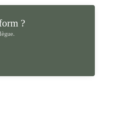
form ?
lègue.