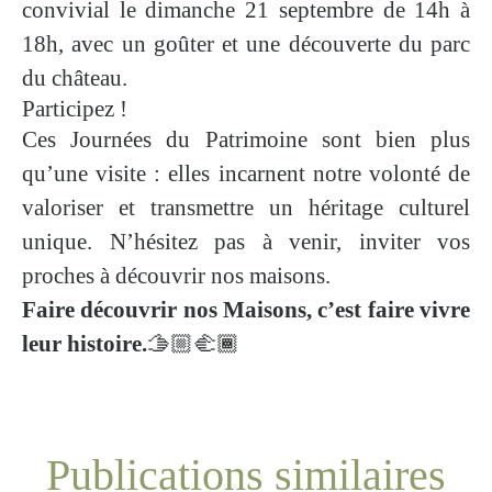
convivial le dimanche 21 septembre de 14h à
18h, avec un goûter et une découverte du parc
du château.
Participez !
Ces Journées du Patrimoine sont bien plus
qu’une visite : elles incarnent notre volonté de
valoriser et transmettre un héritage culturel
unique. N’hésitez pas à venir, inviter vos
proches à découvrir nos maisons.
Faire découvrir nos Maisons, c’est faire vivre
leur histoire.
🫱🏼‍🫲🏾​
Publications similaires
Renouveler l’engagement, retour à
🎙️ Quand les angles morts RH