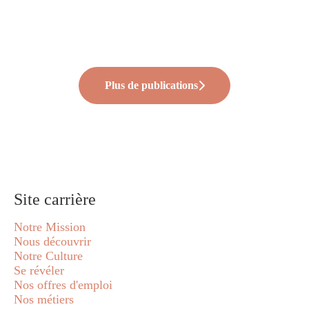
✨Family Tour #2
l’École de la 2ᵉ Chance 🌱
deviennent visibles
Plus de publications
Site carrière
Notre Mission
Nous découvrir
Notre Culture
Se révéler
Nos offres d'emploi
Nos métiers