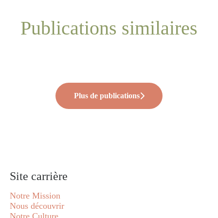
Publications similaires
Renouveler l’engagement, retour à
🎙️ Quand les angles morts RH
✨Family Tour #2
l’École de la 2ᵉ Chance 🌱
deviennent visibles
Plus de publications
Site carrière
Notre Mission
Nous découvrir
Notre Culture