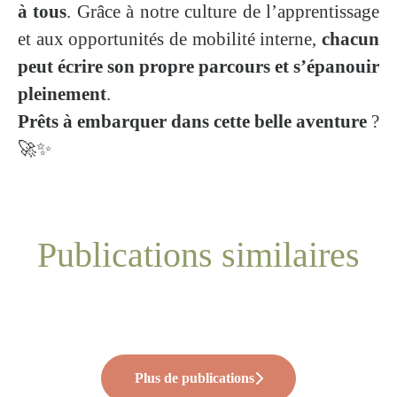
à tous
. Grâce à notre culture de l’apprentissage
et aux opportunités de mobilité interne,
chacun
peut écrire son propre parcours et s’épanouir
pleinement
.
Prêts à embarquer dans cette belle aventure
?
🚀✨
Publications similaires
Renouveler l’engagement, retour à
🎙️ Quand les angles morts RH
✨Family Tour #2
l’École de la 2ᵉ Chance 🌱
deviennent visibles
Plus de publications