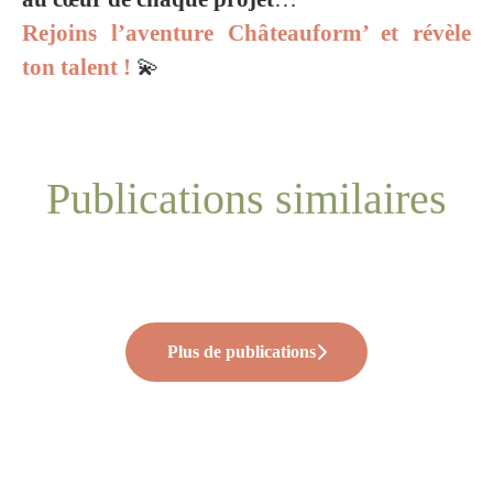
Rejoins l’aventure Châteauform’ et révèle
ton talent !
💫
Publications similaires
Renouveler l’engagement, retour à
🎙️ Quand les angles morts RH
✨Family Tour #2
l’École de la 2ᵉ Chance 🌱
deviennent visibles
Plus de publications