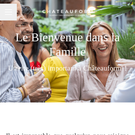
MENU CARRIÈRE
Le Bienvenue dans la
Famille
Un rite (très) important à Châteauform' !