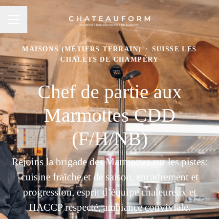
MENU CARRIÈRE
MAISONS (MÉTIERS TERRAIN)
·
SUISSE LES
CHALETS DE CHAMPÉRY
Chef de partie aux
Marmottes CDD
(F/H/NB)
Rejoins la brigade des Marmottes sur les pistes:
cuisine fraîche et de saison, encadrement et
progression, esprit d’équipe chaleureux et
HACCP respecté, ambiance conviviale.