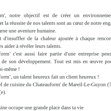
m', notre objectif est de créer un environne
et
la
réussite
de nos talents sont au cœur de notre en
arne une
aventure humaine
.
t d'insuffler de la
chaleur ajoutée
à chaque rencontr
es aider à révéler leurs talents.
form’ c'est aussi faire partie d'une entreprise pen
r de son développement. Tout est mis en œuvre pour
oi-même
!
form’,
un talent heureux fait un client heureux
!
ef de cuisine du Chateauform' de Mareil-Le-Guyon (7
(e)
.
sine occupe une grande place dans ta vie