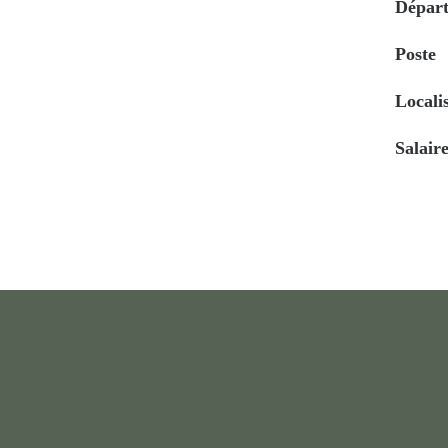
Dépar
Poste
Locali
Salair