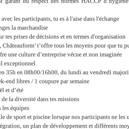
st garant du respect des normes
HACCP
d’hygiène 
avec les participants, tu es à l'aise dans l'
échange
anges la marchandise
r tes prises de décisions et en termes d'organisation
, Châteauform’ t’offre tous les moyens pour que tu pu
fre une culture d’entreprise vécue et non imaginée
il exceptionnel
en 35h
en 08h00/16h00, du lundi au vendredi majori
-end libres / 1 coupure par semaine
l et d’été
de la diversité dans tes missions
s les équipes
lle de sport et piscine lorsque nos participants ne les u
égration, un plan de développement et différents mo