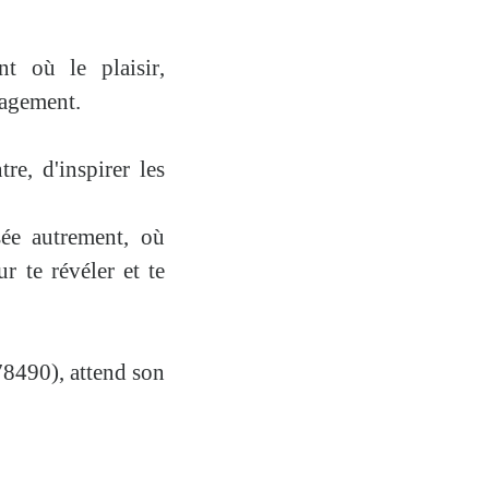
ment où
le
plaisir
,
gagement.
e, d'inspirer les
sée autrement, où
 te révéler et te
8490), attend son