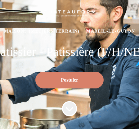
MAISONS (MÉTIERS TERRAIN)
·
MAREIL-LE-GUYON
atissier - Patissière (F/H/N
Postuler