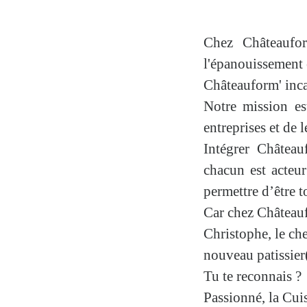
Chez Châteaufor
l'épanouissement
Châteauform' inc
Notre mission es
entreprises et de l
Intégrer Château
chacun est acteu
permettre d’
être
t
Car chez Château
Christophe,
le ch
nouveau
patissier
Tu te reconnais ?
Passionné, la Cui