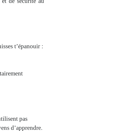
et de sécurité au
isses t’épanouir :
tairement
tilisent pas
yens d’apprendre.