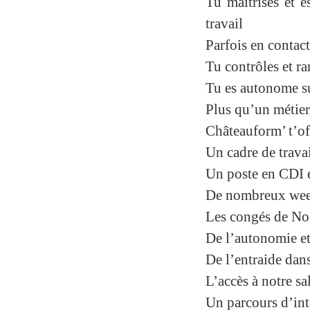
Tu maîtrises et e
travail
Parfois en contact 
Tu contrôles et r
Tu es
autonome
su
Plus qu’un métier
Châteauform’ t’of
Un cadre de trava
Un poste en
CDI 
De nombreux week
Les congés de Noë
De l’autonomie et 
De l’entraide dan
L’accès à notre sa
Un parcours d’int