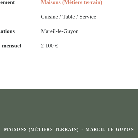
tement
Maisons (Métiers terrain)
Cuisine / Table / Service
sations
Mareil-le-Guyon
e mensuel
2 100 €
MAISONS (MÉTIERS TERRAIN)
·
MAREIL-LE-GUYON