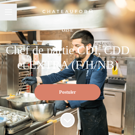
MENU CARRIÈRE
OISE
Chef de partie CDI, CDD
et EXTRA (F/H/NB)
Postuler