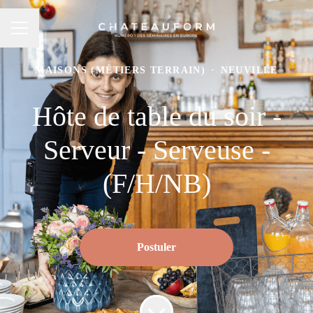
MENU CARRIÈRE
MAISONS (MÉTIERS TERRAIN)
·
NEUVILLE
Hôte de table du soir -
Serveur - Serveuse -
(F/H/NB)
Postuler