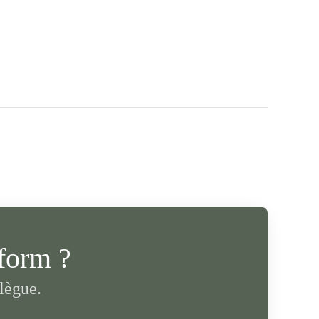
form ?
lègue.