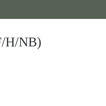
(F/H/NB)
.