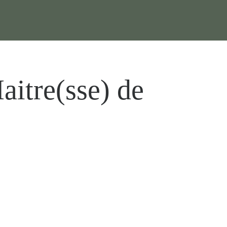
itre(sse) de
.